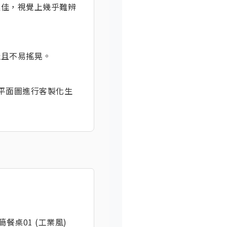
極佳，視覺上幾乎難辨
佳且不易搖晃。
的平面圖進行客製化生