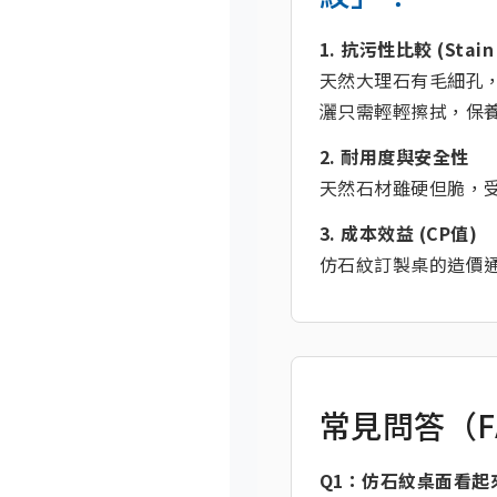
1. 抗污性比較 (Stain 
天然大理石有毛細孔
灑只需輕輕擦拭，保
2. 耐用度與安全性
天然石材雖硬但脆，
3. 成本效益 (CP值)
仿石紋訂製桌的造價通
常見問答（F
Q1：仿石紋桌面看起