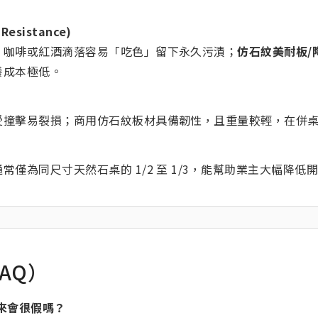
Resistance)
，咖啡或紅酒滴落容易「吃色」留下永久污漬；
仿石紋美耐板/
養成本極低。
受撞擊易裂損；商用仿石紋板材具備韌性，且重量較輕，在併
常僅為同尺寸天然石桌的 1/2 至 1/3，能幫助業主大幅降
AQ）
來會很假嗎？