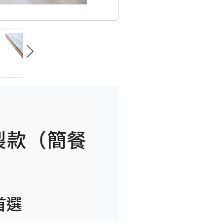
製款（簡餐
首選