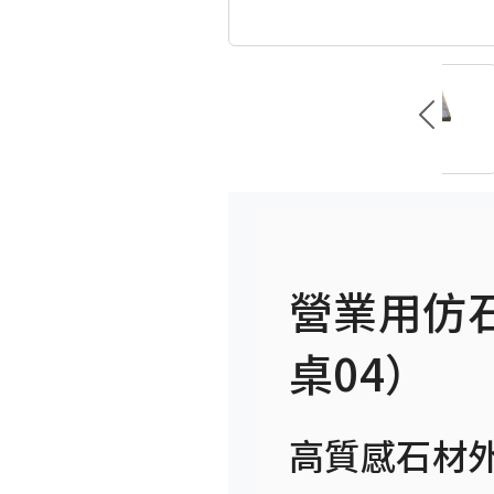
營業用仿
桌04）
高質感石材外