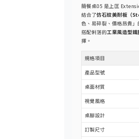
簡餐桌05 是上匡 Extens
結合了
仿石紋美耐板（Ston
色、易碎裂、價格昂貴」
搭配俐落的
工業風造型鐵
擇。
規格項目
產品型號
桌面材質
視覺風格
桌腳設計
訂製尺寸