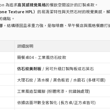
ion 為追求
高質感視覺風格
的餐飲空間設計的訂製桌款。
e Texture HPL）
的易清潔特性與天然石材的視覺美感，
的痛點。
腳
，結構穩固且承重力強，是咖啡廳、早午餐店與風格餐廳打
詳細說明
簡餐桌04 - 工業風仿石紋款
仿石紋美耐板
/ 另可升級訂製陶板或石英石
大理石紋 / 清水模 / 黑色板岩 / 水磨石 (多樣可選)
工業風造型鐵腳 (粉體烤漆，抗鏽蝕處理)
依據店面坪數全客製化 (長方桌/正方桌皆可)