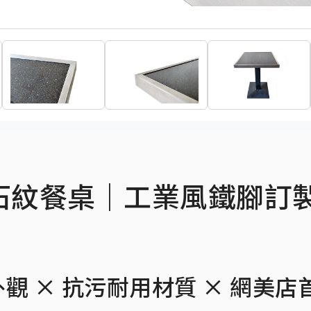
石紋餐桌｜工業風鐵腳訂
觀 × 抗污耐用材質 × 網美店