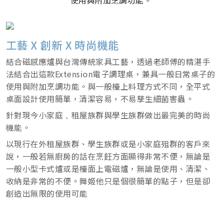
使用與附加烹調功能。
工藝 X 創新 X 時尚機能
結合磁感應爐與台灣傳統家具工藝，透過老師傅的精湛手
法結合出這款Extension電子調理桌，兼具一般日常桌子的
使用與附加烹調功能。與一般檯上料理方式不同，全平式
桌面設計使用簡單，清潔容易，不易孳生細菌害蟲。
針對現今小家庭﹑租屋族群與學生族群做出最完美的時尚
機能。
以現行在外租屋族群、學生族群或是小家庭殂群的客戶來
說，一般若無廚房的話在烹飪方面顯得非常不便，無論是
一般小型卡式爐或是檯面上電磁爐，無論是使用、清潔、
收納是非常的不便。舞姬他只是個很簡單的點子，但是卻
創造出無限的使用可能