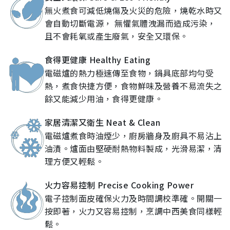
無火煮食可減低燒傷及火災的危險，燒乾水時又
會自動切斷電源， 無懼氣體洩漏而造成污染，
且不會耗氧或產生廢氣，安全又環保。
食得更健康 Healthy Eating
電磁爐的熱力極速傳至食物，鍋具底部均勻受
熱，煮食快捷方便，食物鮮味及營養不易流失之
餘又能減少用油，食得更健康。
家居清潔又衛生 Neat & Clean
電磁爐煮食時油煙少，廚房牆身及廚具不易沾上
油漬。爐面由堅硬耐熱物料製成，光滑易潔，清
理方便又輕鬆。
火力容易控制 Precise Cooking Power
電子控制面皮確保火力及時間調校準確。開關一
按即著，火力又容易控制，烹調中西美食同樣輕
鬆。