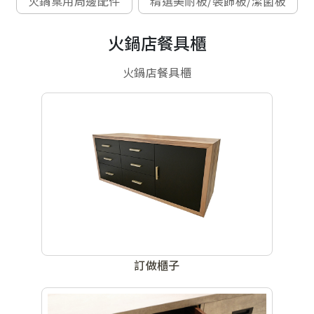
火鍋桌用周邊配件
精選美耐板/裝飾板/潔菌板
火鍋店餐具櫃
火鍋店餐具櫃
訂做櫃子